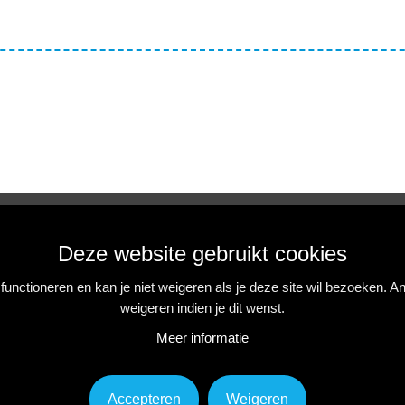
Deze website gebruikt cookies
NIEUWSBRIEF
unctioneren en kan je niet weigeren als je deze site wil bezoeken. 
Blijf op de hoogte van onze initiatieven, acties en
weigeren indien je dit wenst.
projecten.
Meer informatie
Inschrijven
Accepteren
Weigeren