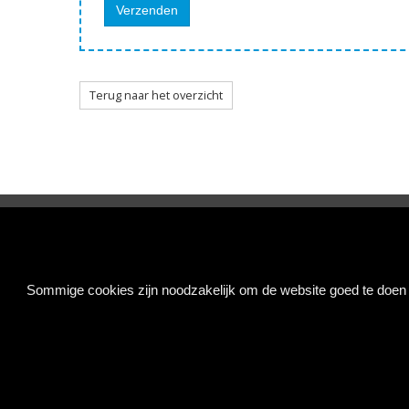
Terug naar het overzicht
Doorzaam
Sommige cookies zijn noodzakelijk om de website goed te doen f
Singaporestraat 74, 1175 RA Lijnden
(020) 655 82 16
info@doorzaam.nl