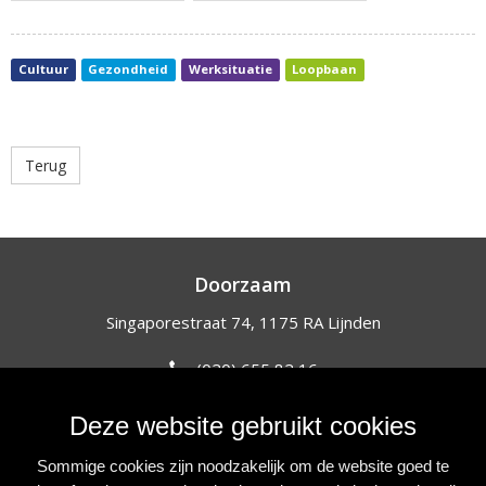
Cultuur
Gezondheid
Werksituatie
Loopbaan
Terug
Doorzaam
Singaporestraat 74, 1175 RA Lijnden
(020) 655 82 16
info@doorzaam.nl
Deze website gebruikt cookies
NIEUWSBRIEF
Sommige cookies zijn noodzakelijk om de website goed te
Blijf op de hoogte van onze initiatieven, acties en projecten.