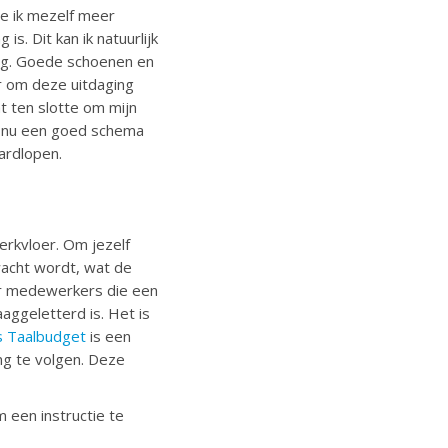
de ik mezelf meer
s. Dit kan ik natuurlijk
ig. Goede schoenen en
r om deze uitdaging
t ten slotte om mijn
 ik nu een goed schema
ardlopen.
werkvloer. Om jezelf
rwacht wordt, wat de
voor medewerkers die een
aggeletterd is. Het is
s Taalbudget
is een
ng te volgen. Deze
 een instructie te