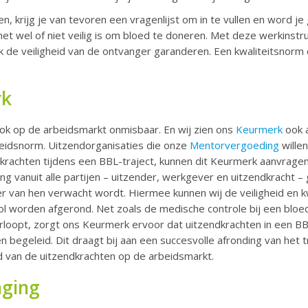
en, krijg je van tevoren een vragenlijst om in te vullen en word je
het wel of niet veilig is om bloed te doneren. Met deze werkinstru
ok de veiligheid van de ontvanger garanderen. Een kwaliteitsnorm
rk
ook op de arbeidsmarkt onmisbaar. En wij zien ons
Keurmerk
ook 
heidsnorm. Uitzendorganisaties die onze
Mentorvergoeding
wille
dkrachten tijdens een BBL-traject, kunnen dit Keurmerk aanvrage
ng vanuit alle partijen – uitzender, werkgever en uitzendkracht
r van hen verwacht wordt. Hiermee kunnen wij de veiligheid en k
l worden afgerond. Net zoals de medische controle bij een bloe
verloopt, zorgt ons Keurmerk ervoor dat uitzendkrachten in een B
n begeleid. Dit draagt bij aan een succesvolle afronding van het t
 van de uitzendkrachten op de arbeidsmarkt.
aging