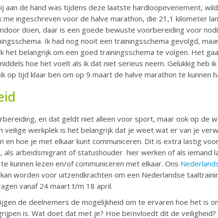
mij aan de hand was tijdens deze laatste hardloopevenement, wil
 me ingeschreven voor de halve marathon, die 21,1 kilometer lang i
endoor doen, daar is een goede bewuste voorbereiding voor nod
ainingsschema. Ik had nog nooit een trainingsschema gevolgd, maa
ik het belangrijk om een goed trainingsschema te volgen. Het gaa
inmiddels hoe het voelt als ik dat niet serieus neem. Gelukkig heb
ik op tijd klaar ben om op 9 maart de halve marathon te kunnen h
eid
oorbereiding, en dat geldt niet alleen voor sport, maar ook op de 
 veilige werkplek is het belangrijk dat je weet wat er van je ve
zijn en hoe je met elkaar kunt communiceren. Dit is extra lastig 
 als arbeidsmigrant of statushouder hier werken of als iemand la
 te kunnen lezen en/of communiceren met elkaar. Ons
Nederland
 kan worden voor uitzendkrachten om een Nederlandse taaltraini
agen vanaf 24 maart t/m 18 april.
rijgen de deelnemers de mogelijkheid om te ervaren hoe het is om
grijpen is. Wat doet dat met je? Hoe beïnvloedt dit de veiligheid?