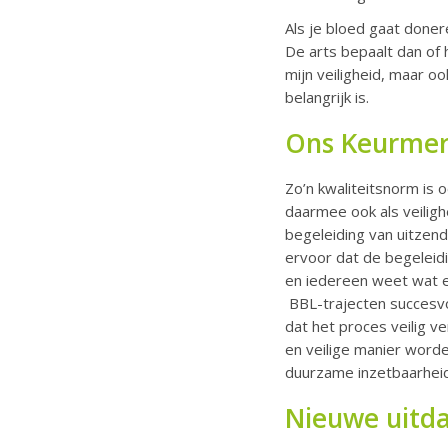
Als je bloed gaat doner
De arts bepaalt dan of 
mijn veiligheid, maar o
belangrijk is.
Ons Keurme
Zo’n kwaliteitsnorm is 
daarmee ook als veilig
begeleiding van uitzen
ervoor dat de begeleidi
en iedereen weet wat e
BBL-trajecten succesvo
dat het proces veilig 
en veilige manier worde
duurzame inzetbaarheid
Nieuwe uitd