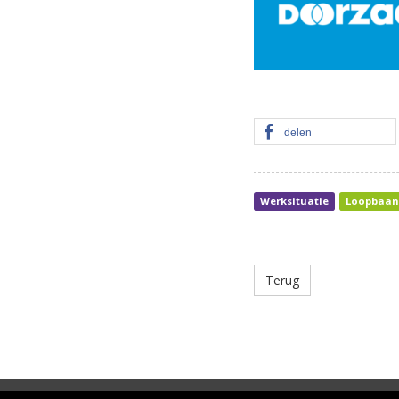
delen
Werksituatie
Loopbaan
Terug