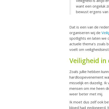
Veiligheid is altijd
want een ongeluk zi
bewust ergens van b
Dat is een van de reden
organiseren wij de
Veil
spotlights en laten we 
actuele thema’s zoals b
voelt om veiligheidsinst
Veiligheid in
Zoals jullie hebben kun
hardloopevenement waari
misselijk en duizelig. 
mensen om me heen die 
weer beter met mij.
Ik moet dus zelf ook be
bloed had gedoneerd. Mi