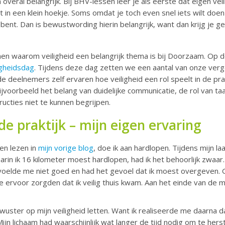
 en overal belangrijk. Bij BHV-lessen leer je als eerste dat eigen ve
t in een klein hoekje. Soms omdat je toch even snel iets wilt doe
ent. Dan is bewustwording hierin belangrijk, want dan krijg je g
en waarom veiligheid een belangrijk thema is bij Doorzaam. Op do
igheidsdag
. Tijdens deze dag zetten we een aantal van onze ver
de deelnemers zelf ervaren hoe veiligheid een rol speelt in de pra
ijvoorbeeld het belang van duidelijke communicatie, de rol van ta
ructies niet te kunnen begrijpen.
 de praktijk – mijn eigen ervaring
nen lezen in
mijn vorige blog
, doe ik aan hardlopen. Tijdens mijn la
n ik 16 kilometer moest hardlopen, had ik het behoorlijk zwaar. 
Ik voelde me niet goed en had het gevoel dat ik moest overgeven. 
ervoor zorgden dat ik veilig thuis kwam. Aan het einde van de m
wuster op mijn veiligheid letten. Want ik realiseerde me daarna d
jn lichaam had waarschijnlijk wat langer de tijd nodig om te herst