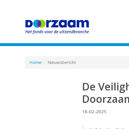
Spring
naar
hoofd-
Home
Nieuwsbericht
inhoud
De Veili
Doorzaa
18-02-2025