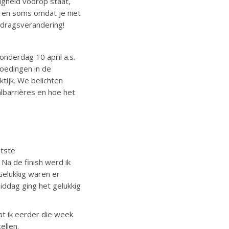
iligheid voorop staat,
n en soms omdat je niet
edragsverandering!
nderdag 10 april a.s.
goedingen in de
ktijk. We belichten
albarrières en hoe het
atste
Na de finish werd ik
Gelukkig waren er
iddag ging het gelukkig
at ik eerder die week
ellen.