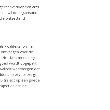
 gecheckt door een arts.
ctie wil de organisatie
 die ontzettend
als kwaliteitsnorm en
n ontvangen voor de
n. Het Keurmerk zorgt
 – goed wordt opgepakt
waliteit waarborgen dat
ddonatie ervoor zorgt
BL-traject op een goede
raject en aan de