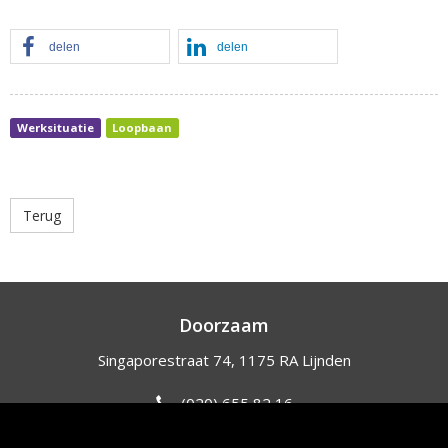
delen
delen
Werksituatie
Loopbaan
Terug
Doorzaam
Singaporestraat 74, 1175 RA Lijnden
(020) 655 82 16
info@doorzaam.nl