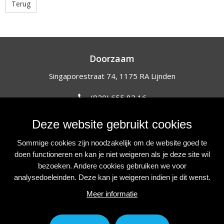
Terug
Doorzaam
Singaporestraat 74, 1175 RA Lijnden
(020) 655 82 16
info@doorzaam.nl
Deze website gebruikt cookies
NIEUWSBRIEF
Sommige cookies zijn noodzakelijk om de website goed te
Blijf op de hoogte van onze initiatieven, acties en projecten.
doen functioneren en kan je niet weigeren als je deze site wil
bezoeken. Andere cookies gebruiken we voor
Inschrijven
analysedoeleinden. Deze kan je weigeren indien je dit wenst.
VOLG ONS
Meer informatie