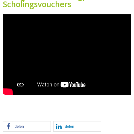
Scholingsvouchers
delen
delen