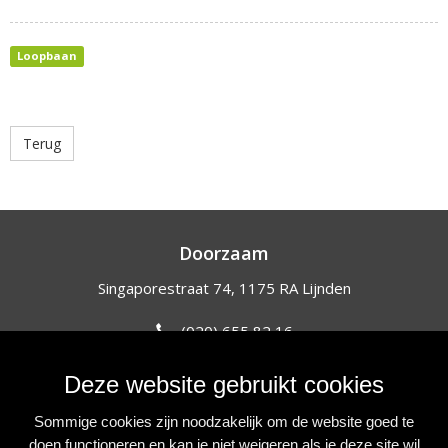
Loopbaan
Terug
Doorzaam
Singaporestraat 74, 1175 RA Lijnden
(020) 655 82 16
info@doorzaam.nl
Deze website gebruikt cookies
NIEUWSBRIEF
Sommige cookies zijn noodzakelijk om de website goed te
Blijf op de hoogte van onze initiatieven, acties en projecten.
doen functioneren en kan je niet weigeren als je deze site wil