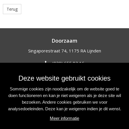
Terug
Doorzaam
Singaporestraat 74, 1175 RA Lijnden
(020) 655 82 16
info@doorzaam.nl
Deze website gebruikt cookies
NIEUWSBRIEF
Sommige cookies zijn noodzakelijk om de website goed te
Blijf op de hoogte van onze initiatieven, acties en projecten.
doen functioneren en kan je niet weigeren als je deze site wil
bezoeken. Andere cookies gebruiken we voor
Inschrijven
analysedoeleinden. Deze kan je weigeren indien je dit wenst.
VOLG ONS
Meer informatie