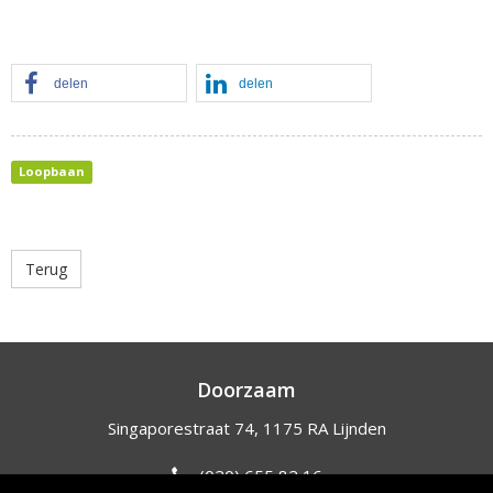
delen
delen
Loopbaan
Terug
Doorzaam
Singaporestraat 74, 1175 RA Lijnden
(020) 655 82 16