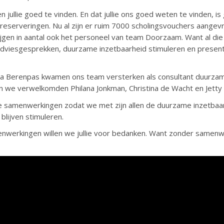
jullie goed te vinden. En dat jullie ons goed weten te vinden, i
 reserveringen. Nu al zijn er ruim 7000 scholingsvouchers aangev
stijgen in aantal ook het personeel van team Doorzaam. Want al di
adviesgesprekken, duurzame inzetbaarheid stimuleren en presenta
ra Berenpas kwamen ons team versterken als consultant duurzam
 en we verwelkomden Philana Jonkman, Christina de Wacht en Jetty
ie samenwerkingen zodat we met zijn allen de duurzame inzetbaa
blijven stimuleren.
nwerkingen willen we jullie voor bedanken. Want zonder samen