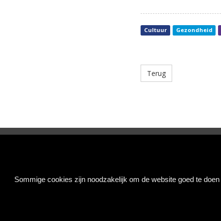
Cultuur
Gezondheid
Terug
Doorzaam
Sommige cookies zijn noodzakelijk om de website goed te doen f
Singaporestraat 74, 1175 RA Lijnden
(020) 655 82 16