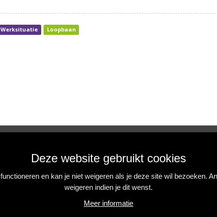
Werksituatie
Loopbaan
Deze website gebruikt cookies
NIEUWSBRIEF
unctioneren en kan je niet weigeren als je deze site wil bezoeken. 
Blijf op de hoogte van onze initiatieven, acties en
weigeren indien je dit wenst.
projecten.
Meer informatie
Inschrijven