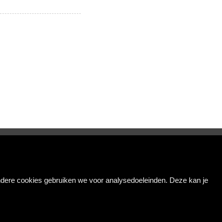
VOLG ONS
Andere cookies gebruiken we voor analysedoeleinden. Deze kan je
privacy
|
disclaimer