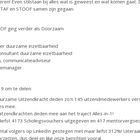
eren! Even stilstaan bij alles wat is geweest en wat komen gaat.
TAF en STOOF samen zijn gegaan.
OF ging verder als Doorzaam
ger duurzame inzetbaarheid
onsultant duurzame inzetbaarheid
n, communicatieadviseur
icemanager
19 om te delen:
Duurzame Uitzendkracht deden zo'n 145 uitzendmedewerkers ver
ies mee.
uitzendkrachten deden mee aan het traject Alles-in-1!
iefst 4173 Scholingsvouchers uitgegeven en 417 mentorvergoed
antal volgers op LinkedIn gestegen met maar liefst 312%! Uiteraa
oorzetten, dus deel en like onze berichten vooral.