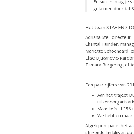
En succes mag je vi
gekomen doordat S
Het team STAF EN STO
Adriana Stel, directeur
Chantal Huinder, mana
Mariette Schoonaard, c
Elise Djukanovic-Kardo
Tamara Burgering, off
Een paar cijfers van 20
Aan het traject 
uitzendorganisat
Maar liefst 1256 
We hebben maar l
Afgelopen jaar is het a
stijgende lijn blijven d