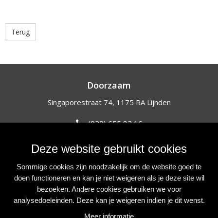
Terug
Doorzaam
Singaporestraat 74, 1175 RA Lijnden
(020) 655 82 16
info@doorzaam.nl
Deze website gebruikt cookies
NIEUWSBRIEF
Sommige cookies zijn noodzakelijk om de website goed te
Blijf op de hoogte van onze initiatieven, acties en projecten.
doen functioneren en kan je niet weigeren als je deze site wil
bezoeken. Andere cookies gebruiken we voor
Inschrijven
analysedoeleinden. Deze kan je weigeren indien je dit wenst.
VOLG ONS
Meer informatie