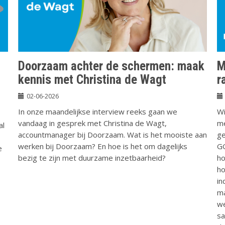
Doorzaam achter de schermen: maak
M
m
kennis met Christina de Wagt
r
l
02-06-2026
In onze maandelijkse interview reeks gaan we
Wi
vandaag in gesprek met Christina de Wagt,
me
al
accountmanager bij Doorzaam. Wat is het mooiste aan
ge
werken bij Doorzaam? En hoe is het om dagelijks
GG
e
bezig te zijn met duurzame inzetbaarheid?
ho
ho
in
ma
we
sa