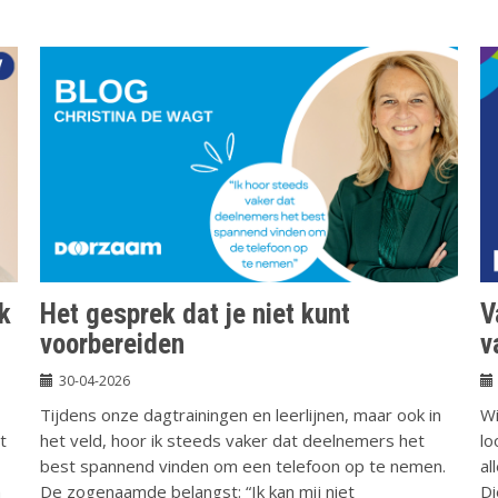
k
Het gesprek dat je niet kunt
V
voorbereiden
v
30-04-2026
Tijdens onze dagtrainingen en leerlijnen, maar ook in
Wi
t
het veld, hoor ik steeds vaker dat deelnemers het
lo
best spannend vinden om een telefoon op te nemen.
al
m
De zogenaamde belangst: “Ik kan mij niet
Di