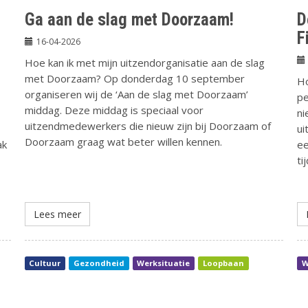
Ga aan de slag met Doorzaam!
D
F
16-04-2026
Hoe kan ik met mijn uitzendorganisatie aan de slag
met Doorzaam? Op donderdag 10 september
Ho
organiseren wij de ‘Aan de slag met Doorzaam’
pe
middag. Deze middag is speciaal voor
ni
uitzendmedewerkers die nieuw zijn bij Doorzaam of
ui
Doorzaam graag wat beter willen kennen.
ak
ee
ti
Lees meer
Cultuur
Gezondheid
Werksituatie
Loopbaan
W